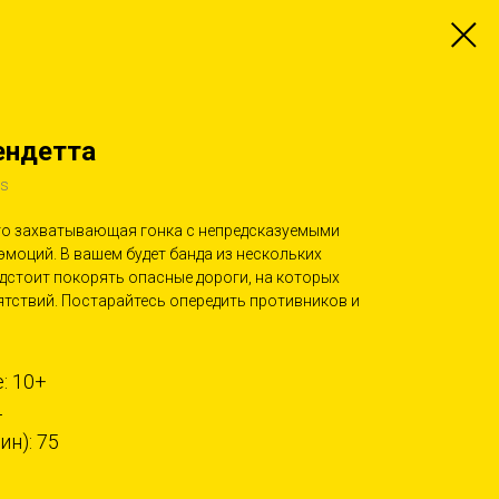
ендетта
es
это захватывающая гонка с непредсказуемыми
эмоций. В вашем будет банда из нескольких
дстоит покорять опасные дороги, на которых
тствий. Постарайтесь опередить противников и
: 10+
4
н): 75