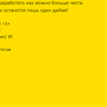
 заработать как можно больше чести.
х останется лишь один даймё!
: 13+
5
н): 90
атегия