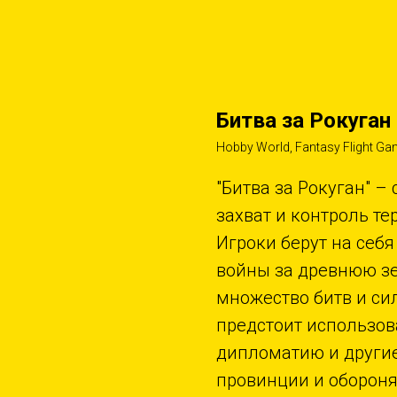
Битва за Рокуган
Hobby World, Fantasy Flight G
"Битва за Рокуган" –
захват и контроль те
Игроки берут на себ
войны за древнюю зе
множество битв и си
предстоит использова
дипломатию и другие
провинции и обороня