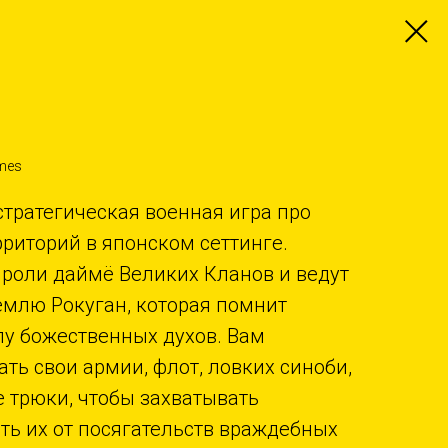
ames
 стратегическая военная игра про
рриторий в японском сеттинге.
я роли даймё Великих Кланов и ведут
млю Рокуган, которая помнит
лу божественных духов. Вам
ть свои армии, флот, ловких синоби,
 трюки, чтобы захватывать
ть их от посягательств враждебных