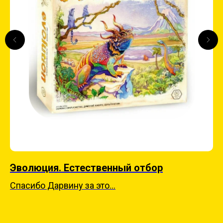
Эволюция. Естественный отбор
В
Спасибо Дарвину за это...
Ба
зо