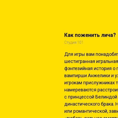
Как поженить лича?
Студия 101
Для игры вам понадобят
шестигранная игральная
фэнтезийная история о
вампирши Анжелики и у
игрокам прислужниках т
намереваются расстрои
с принцессой Белиндой 
династического брака. 
или романтической, зави