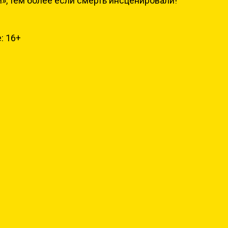
», тем более если смерть инсценировали!
: 16+