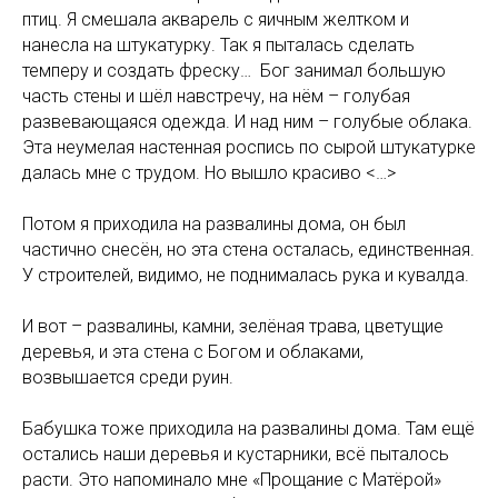
птиц. Я смешала акварель с яичным желтком и
нанесла на штукатурку. Так я пыталась сделать
темперу и создать фреску… Бог занимал большую
часть стены и шёл навстречу, на нём – голубая
развевающаяся одежда. И над ним – голубые облака.
Эта неумелая настенная роспись по сырой штукатурке
далась мне с трудом. Но вышло красиво <…>
Потом я приходила на развалины дома, он был
частично снесён, но эта стена осталась, единственная.
У строителей, видимо, не поднималась рука и кувалда.
И вот – развалины, камни, зелёная трава, цветущие
деревья, и эта стена с Богом и облаками,
возвышается среди руин.
Бабушка тоже приходила на развалины дома. Там ещё
остались наши деревья и кустарники, всё пыталось
расти. Это напоминало мне «Прощание с Матёрой»