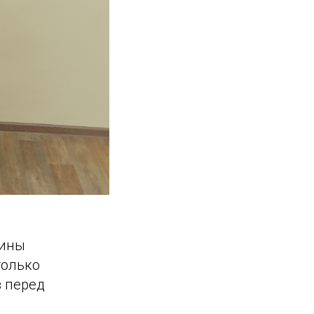
тины
только
в перед