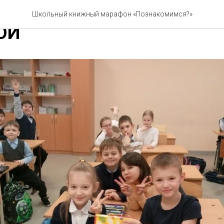
ТЬ НА МИР С ЛЮБОПЫТС
Школьный книжный марафон «Познакомимся?»
ОЙ