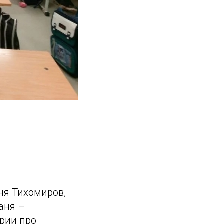
ня Тихомиров,
аня –
ории про