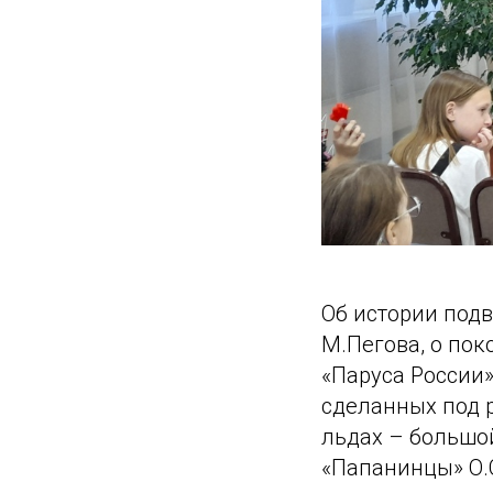
Об истории под
М.Пегова, о по
«Паруса России»
сделанных под 
льдах – большой
«Папанинцы» О.