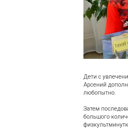
Дети с увлечен
Арсений дополн
любопытно.
Затем последова
большого колич
физкультминутк