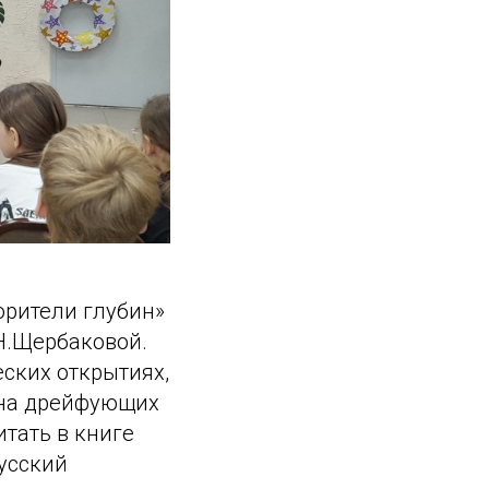
орители глубин»
Н.Щербаковой.
ских открытиях,
 на дрейфующих
итать в книге
усский