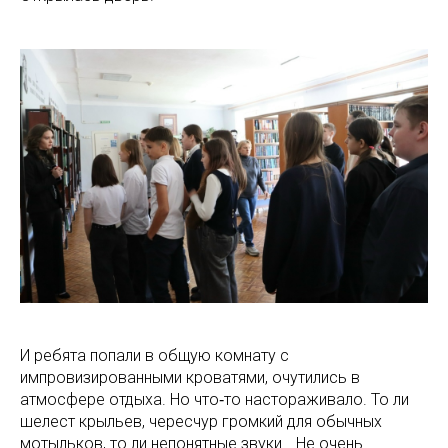
И ребята попали в общую комнату с
импровизированными кроватями, очутились в
атмосфере отдыха. Но что‑то настораживало. То ли
шелест крыльев, чересчур громкий для обычных
мотыльков, то ли непонятные звуки… Не очень