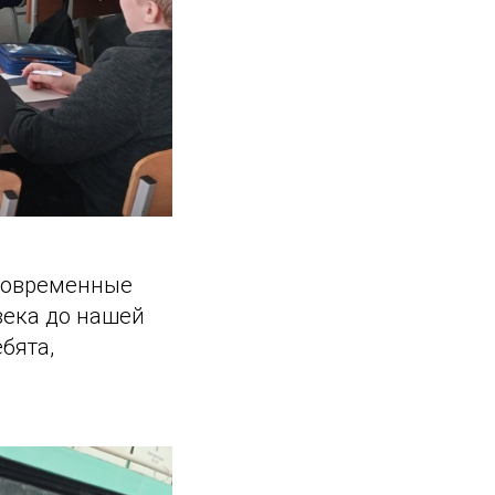
 современные
века до нашей
бята,