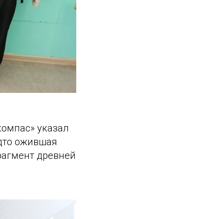
компас» указал
удто ожившая
рагмент древней