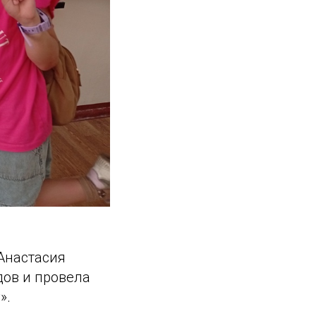
Анастасия
дов и провела
».