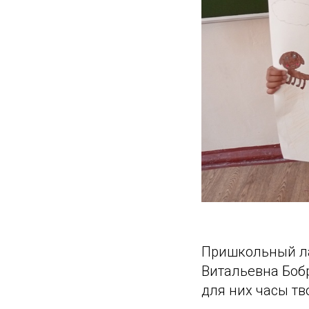
Пришкольный ла
Витальевна Бобр
для них часы тв