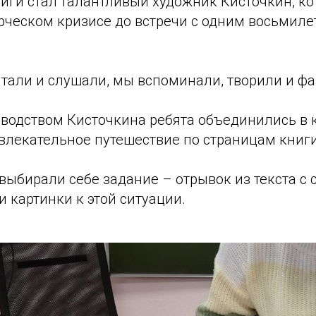
ниги стал талантливый художник Кисточкин, к
орческом кризисе до встречи с одним восьмил
итали и слушали, мы вспоминали, творили и ф
оводством Кисточкина ребята объединились в
влекательное путешествие по страницам книги
выбирали себе задание – отрывок из текста с 
 картинки к этой ситуации.