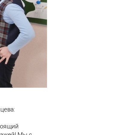
цева:
тоящий
нажей! Мы с