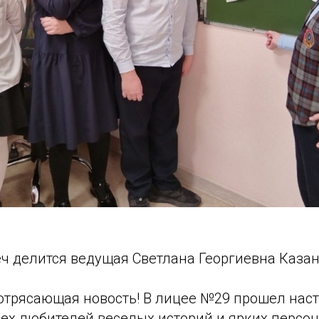
ч делится ведущая Светлана Георгиевна Казан
 потрясающая новость! В лицее №29 прошел нас
сех любителей веселых историй и ярких персо