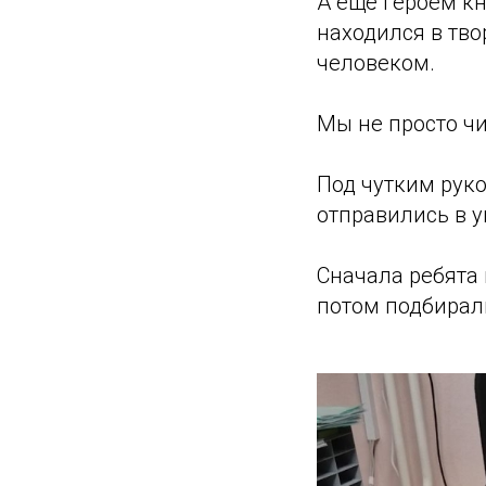
А ещё героем к
находился в тв
человеком.
Мы не просто ч
Под чутким рук
отправились в у
Сначала ребята 
потом подбирали