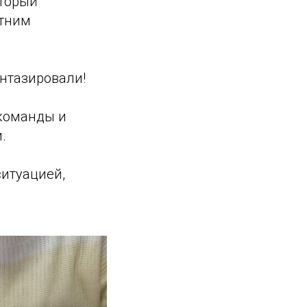
оторый
етним
антазировали!
 команды и
.
ситуацией,