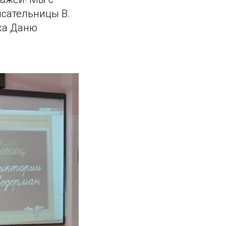
исательницы В.
ика Даню