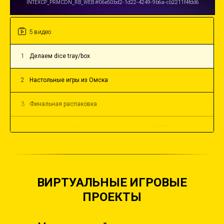
5 видео
1
Делаем dice tray/box
2
Настольные игры из Омска
3
Финальная распаковка
4
Распаковка коробок с настолками (почти ASMR)
5
Первая партия коробок для игротеки уже на столе
ВИРТУАЛЬНЫЕ ИГРОВЫЕ
ПРОЕКТЫ