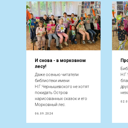
И снова - в морковном
Пр
лесу!
Биб
Даже осенью читатели
Н.Г
библиотеки имени
бла
Н.Г.Чернышевского не хотят
дру
покидать Остров
нез
нарисованных сказок и его
02.0
Морковный лес.
06.09.2024