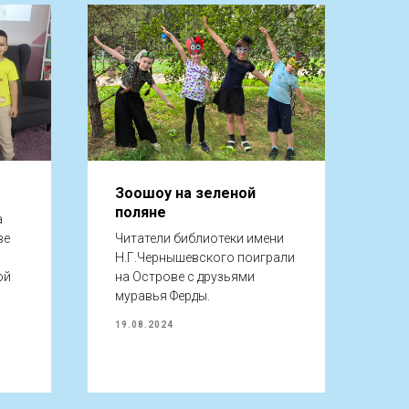
Зоошоу на зеленой
поляне
а
ве
Читатели библиотеки имени
Н.Г.Чернышевского поиграли
ой
на Острове с друзьями
муравья Ферды.
19.08.2024