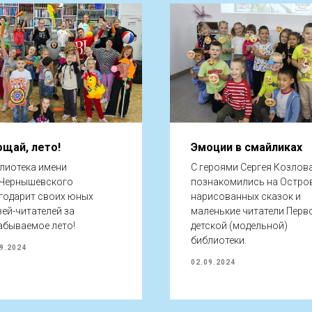
ощай, лето!
Эмоции в смайликах
лиотека имени
С героями Сергея Козлов
.Чернышевского
познакомились на Остро
годарит своих юных
нарисованных сказок и
зей-читателей за
маленькие читатели Перв
абываемое лето!
детской (модельной)
библиотеки.
9.2024
02.09.2024