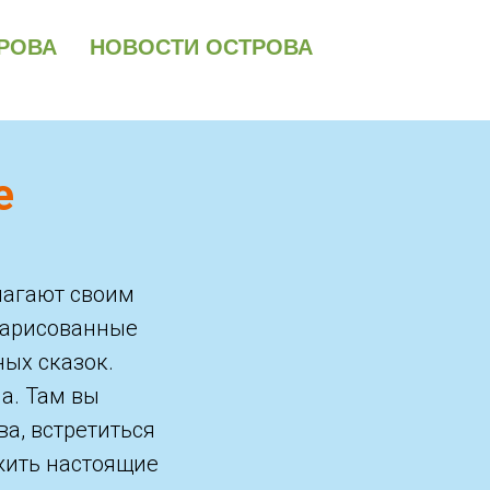
РОВА
НОВОСТИ ОСТРОВА
е
лагают своим
Нарисованные
ных сказок.
а. Там вы
а, встретиться
жить настоящие