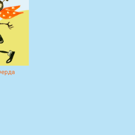
Ферда