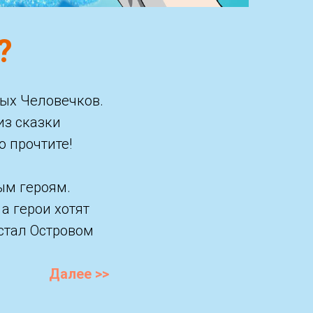
?
ных Человечков.
из сказки
о прочтите!
ым героям.
а герои хотят
 стал Островом
Далее >>